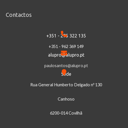
Contactos
+351 - 275 322 135
+351 - 962 369 149
alupro@alupro.pt
paulosantos@alupro.pt
Sede
Rua General Humberto Delgado nº 130
Canhoso
6200-014 Covilhã